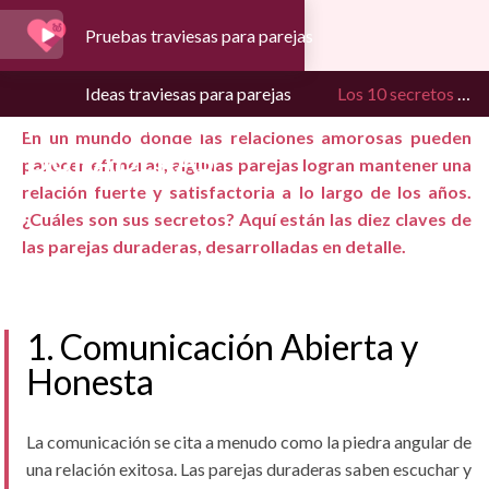
Pruebas traviesas para parejas
LOS 10 SECRETOS DE
Ideas traviesas para parejas
Los 10 secretos de las parejas duraderas
LAS PAREJAS
En un mundo donde las relaciones amorosas pueden
DURADERAS
parecer efímeras, algunas parejas logran mantener una
relación fuerte y satisfactoria a lo largo de los años.
¿Cuáles son sus secretos? Aquí están las diez claves de
las parejas duraderas, desarrolladas en detalle.
1. Comunicación Abierta y
Honesta
La comunicación se cita a menudo como la piedra angular de
una relación exitosa. Las parejas duraderas saben escuchar y