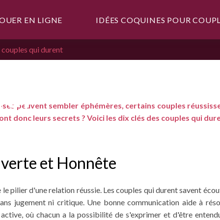
OUER EN LIGNE
IDÉES COQUINES POUR COUP
s couples qui durent
S
QUI
ses peuvent sembler éphémères, certains couples réussisse
nt donc leurs secrets ? Voici les dix clés des couples qui dur
verte et Honnête
 pilier d'une relation réussie. Les couples qui durent savent écou
sans jugement ni critique. Une bonne communication aide à résou
active, où chacun a la possibilité de s'exprimer et d'être entendu.