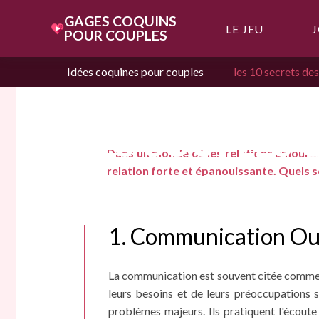
GAGES COQUINS
LE JEU
J
POUR COUPLES
Idées coquines pour couples
les 10 secrets de
LES 10 SECRET
DES COUPLES 
Dans un monde où les relations amoureu
relation forte et épanouissante. Quels so
DURENT
1. Communication Ou
La communication est souvent citée comme le
leurs besoins et de leurs préoccupations 
problèmes majeurs. Ils pratiquent l'écoute 