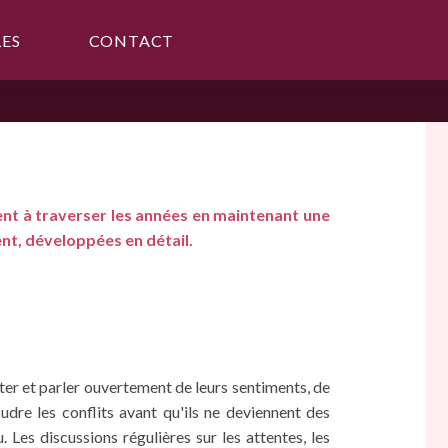
LES
CONTACT
nt à traverser les années en maintenant une
ent, développées en détail.
ter et parler ouvertement de leurs sentiments, de
dre les conflits avant qu'ils ne deviennent des
 Les discussions régulières sur les attentes, les